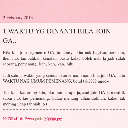
2 February 2013
1 WAKTU YG DINANTI BILA JOIN
GA..
Bila kita join segmen o GA, tujuannya kita nak bagi support kan,
then nak tambahkan kenalan, pastu kalau boleh nak la jadi salah
seorang pemenang, kan, kan, kan, hihi
Jadi satu ja waktu yang semua akan ternanti nanti bila join GA, iaitu
WAKTU NAK UMUM PEMENANG, betul tak???? ngee~
Tak kata kat orang lain, aku pun serupe ja, asal join GA ja mesti tk
sabar nak tau pemenang, kalau menang alhamdulillah, kalau tak
memng ucap tahniah, ;-)
NaZiRaH @ Ezyra
pada
9:09:00 pm